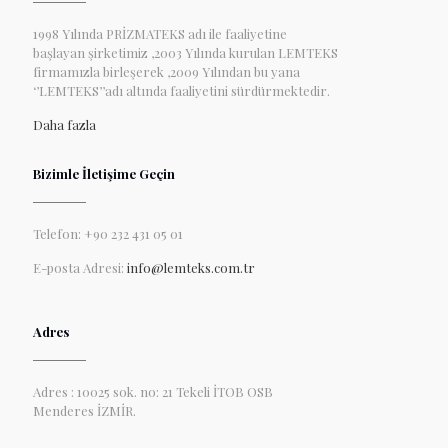
1998 Yılında PRİZMATEKS adı ile faaliyetine
başlayan şirketimiz ,2003 Yılında kurulan LEMTEKS
firmamızla birleşerek ,2009 Yılından bu yana
‘’LEMTEKS’’adı altında faaliyetini sürdürmektedir.
Daha fazla
Bizimle İletişime Geçin
Telefon: +90 232 431 05 01
E-posta Adresi:
info@lemteks.com.tr
Adres
Adres : 10025 sok. no: 21 Tekeli İTOB OSB
Menderes İZMİR.